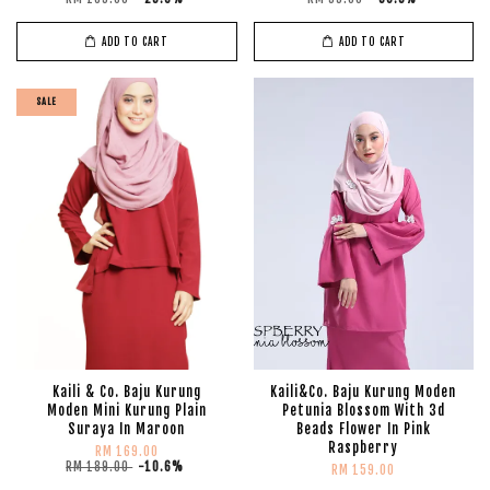
ADD TO CART
ADD TO CART
SALE
Kaili & Co. Baju Kurung
Kaili&Co. Baju Kurung Moden
Moden Mini Kurung Plain
Petunia Blossom With 3d
Suraya In Maroon
Beads Flower In Pink
Raspberry
RM 169.00
RM 189.00
-10.6%
RM 159.00