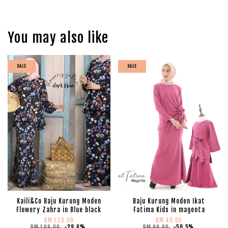
You may also like
SALE
SALE
Kaili&Co Baju Kurung Moden
Baju Kurung Moden Ikat
Flowery Zahra in Blue black
Fatima Kids in magenta
RM 119.00
RM 49.00
RM 169.00
-29.6%
RM 99.00
-50.5%