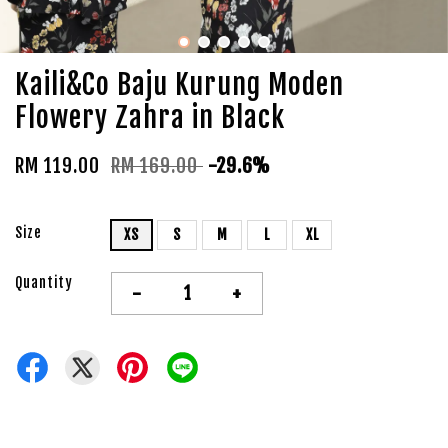
Kaili&Co Baju Kurung Moden
Flowery Zahra in Black
RM 119.00
RM 169.00
-29.6%
Size
XS
S
M
L
XL
Quantity
-
+