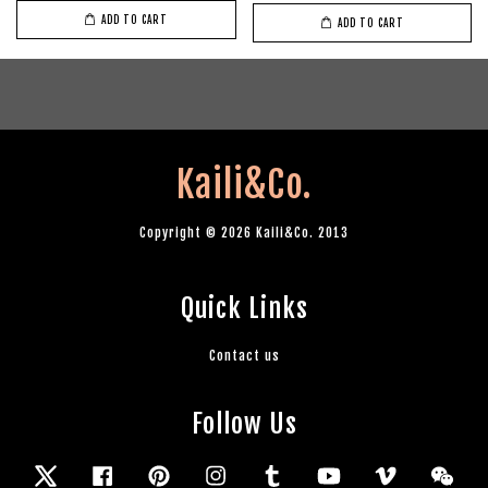
ADD TO CART
ADD TO CART
Kaili&Co.
Copyright © 2026 Kaili&Co. 2013
Quick Links
Contact us
Follow Us
Twitter
Facebook
Pinterest
Instagram
Tumblr
YouTube
Vimeo
Wec