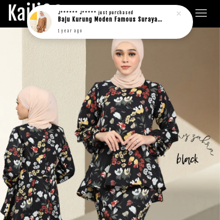
Kaili&Co.
J****** J*****
just purchased
Baju Kurung Moden Famous Suraya in rich brown
1 year ago